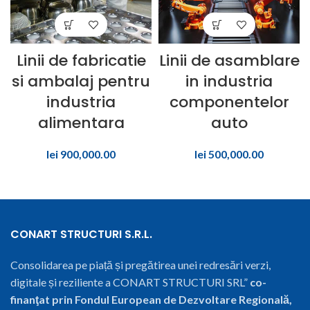
Linii de fabricatie
Linii de asamblare
si ambalaj pentru
in industria
industria
componentelor
alimentara
auto
lei
900,000.00
lei
500,000.00
CONART STRUCTURI S.R.L.
Consolidarea pe piață și pregătirea unei redresări verzi,
digitale și reziliente a CONART STRUCTURI SRL”
co-
finanţat prin Fondul European de Dezvoltare Regională,