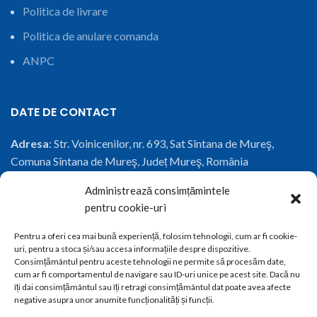
Politica de livrare
Politica de anulare comanda
ANPC
DATE DE CONTACT
Adresa
: Str. Voinicenilor, nr. 693, Sat Sîntana de Mureş,
Comuna Sîntana de Mureş, Județ Mureş, România
Administrează consimțămintele
Telefon:
+40 771 311 487
pentru cookie-uri
Email
:
office@conartstructuri.ro
Pentru a oferi cea mai bună experiență, folosim tehnologii, cum ar fi cookie-
uri, pentru a stoca și/sau accesa informațiile despre dispozitive.
CUI
: 37881821
Consimțământul pentru aceste tehnologii ne permite să procesăm date,
cum ar fi comportamentul de navigare sau ID-uri unice pe acest site. Dacă nu
J26/1281/2017
îți dai consimțământul sau îți retragi consimțământul dat poate avea afecte
negative asupra unor anumite funcționalități și funcții.