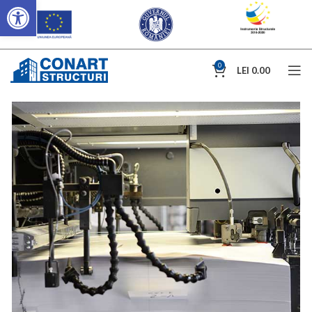
Deschide bara de unelte
0
LEI
0.00