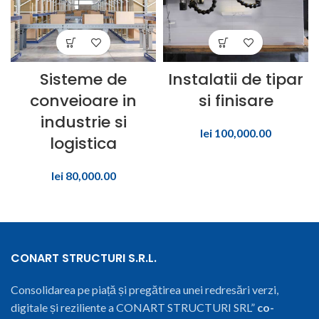
Sisteme de
Instalatii de tipar
conveioare in
si finisare
industrie si
lei
100,000.00
logistica
lei
80,000.00
CONART STRUCTURI S.R.L.
Consolidarea pe piață și pregătirea unei redresări verzi,
digitale și reziliente a CONART STRUCTURI SRL”
co-