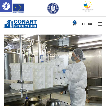
Deschide bara de unelte
0
LEI
0.00