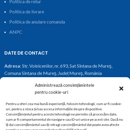
Politica de retur
Politica de livrare
Politica de anulare comanda
ANPC
DATE DE CONTACT
Adresa
: Str. Voinicenilor, nr. 693, Sat Sîntana de Mureş,
Comuna Sîntana de Mureş, Județ Mureş, România
Administrează consimțămintele
Telefon:
+40 771 311 487
pentru cookie-uri
Email
:
office@conartstructuri.ro
Pentru a oferi cea mai bună experiență, folosim tehnologii, cum ar fi cookie-
uri, pentru a stoca și/sau accesa informațiile despre dispozitive.
CUI
: 37881821
Consimțământul pentru aceste tehnologii ne permite să procesăm date,
cum ar fi comportamentul de navigare sau ID-uri unice pe acest site. Dacă nu
J26/1281/2017
îți dai consimțământul sau îți retragi consimțământul dat poate avea afecte
negative asupra unor anumite funcționalități și funcții.